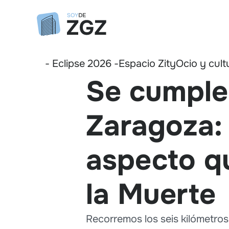
- Eclipse 2026 -
Espacio Zity
Ocio y cult
Se cumple 
Zaragoza: 
aspecto q
la Muerte
Recorremos los seis kilómetros