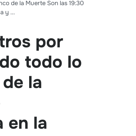
anco de la Muerte Son las 19:30
 y ...
tros por
ndo todo lo
 de la
e
 en la