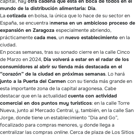
capital, hay
otra cadena que está en boca de todos en el
mundo de la distribución alimentaria: Dia
.
La
cotizada
en bolsa, la única que lo hace de su sector en
España, se encuentra i
nmersa en un ambicioso proceso de
expansión en Zaragoza
especialmente abriendo,
prácticamente
cada mes
, un
nuevo establecimiento
en la
ciudad.
En pocas semanas, tras su sonado cierre en la calle Cinco
de Marzo en 2024,
Dia volverá a estar en el radar de los
consumidores al abrir su tienda más destacada en el
“corazón” de la ciudad en próximas semanas
. Lo hará
junto a la Puerta del Carmen
con su tienda más grande en
esta importante zona de la capital aragonesa. Cabe
destacar que en la actualidad
cuenta con actividad
comercial en dos puntos muy turísticos
: en la calle Torre
Nueva, junto al Mercado Central, y, también, en la calle San
Jorge, donde tiene un establecimiento “Dia and Go”,
focalizado para compras menores, y donde llega a
centralizar las compras
online
. Cerca de plaza de Los Sitios