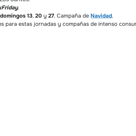
kFriday
.
domingos
13
,
20
y
27
. Campaña de
Navidad
.
ales para estas jornadas y compañas de intenso consu