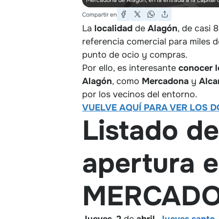
Compartir en
La
localidad
de
Alagón
, de casi
referencia comercial para miles d
punto de ocio y compras.
Por ello, es interesante
conocer l
Alagón
, como
Mercadona
y
Alc
por los vecinos del entorno.
VUELVE AQUÍ PARA VER LOS D
Listado de
apertura e
MERCADON
Jueves
,
2
de
abril
.
Jueves santo
.