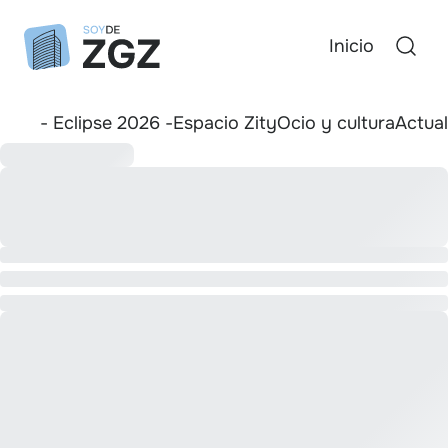
Inicio
- Eclipse 2026 -
Espacio Zity
Ocio y cultura
Actua