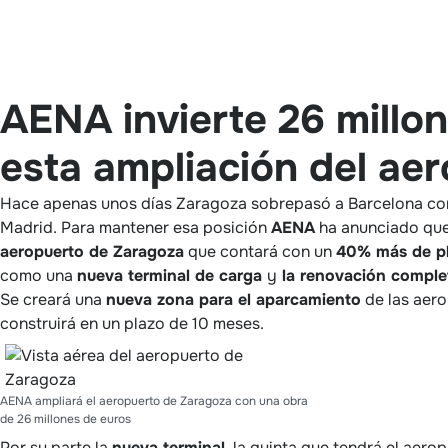
AENA invierte 26 millo
esta ampliación del ae
Hace apenas unos días Zaragoza sobrepasó a Barcelona co
Madrid. Para mantener esa posición
AENA
ha anunciado qu
aeropuerto de Zaragoza
que contará con un
40% más de pl
como una
nueva terminal de carga
y
la renovación completa
Se creará una
nueva zona para el aparcamiento
de las aero
construirá en un plazo de 10 meses.
AENA ampliará el aeropuerto de Zaragoza con una obra
de 26 millones de euros
Por su parte la
nueva terminal
, la quinta que tendrá el aero