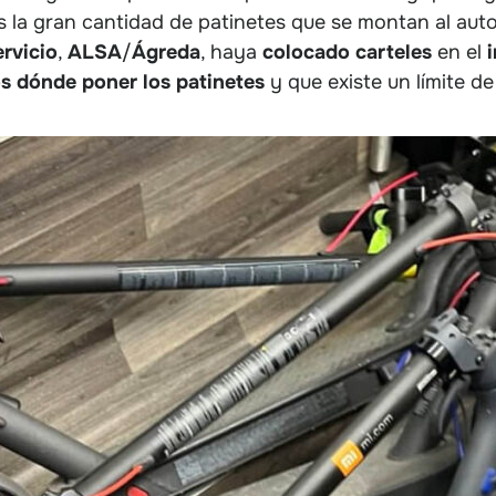
es la gran cantidad de patinetes que se montan al aut
rvicio
,
ALSA
/
Ágreda
, haya
colocado carteles
en el
i
ios dónde poner los patinetes
y que existe un límite d