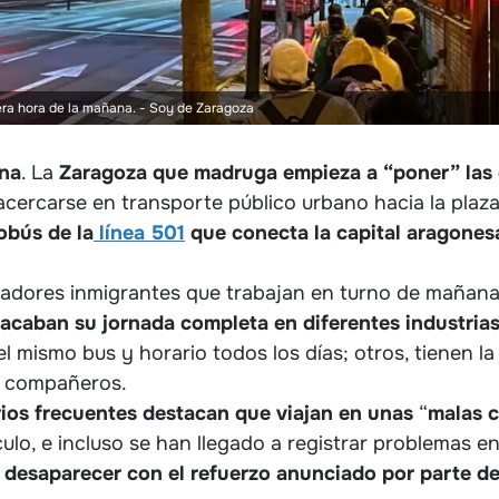
era hora de la mañana.
- Soy de Zaragoza
ana
. La
Zaragoza que madruga empieza a “poner” las 
 acercarse en transporte público urbano hacia la pla
tobús de la
línea 501
que conecta la capital aragonesa
ajadores inmigrantes que trabajan en turno de mañan
acaban su jornada completa en diferentes industria
l mismo bus y horario todos los días; otros, tienen la
n compañeros.
rios frecuentes destacan que viajan en unas
“
malas 
culo, e incluso se han llegado a registrar problemas e
 desaparecer con el refuerzo anunciado por parte de