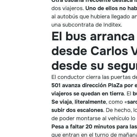
dos viajeros.
Uno de ellos no habí
al autobús que hubiera llegado a
una subcontrata de Inditex.
El bus arranca
desde Carlos V
desde su segu
El conductor cierra las puertas d
501 avanza dirección PlaZa por el
viajeros se quedan en tierra
. El
b
Se
viaja
,
literalmente
, como «
sar
subir dos escalones
. De hecho, 
de poder montarse al vehículo lo 
Pesa a faltar 20 minutos para la
que entran en el turno de mañana