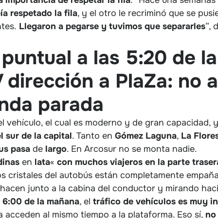
a respetado la fila
, y el otro le recriminó que se pusi
ntes.
Llegaron a pegarse y tuvimos que separarles
”, 
 puntual a las 5:20 de 
 dirección a PlaZa: no a
nda parada
el vehículo, el cual es moderno y de gran capacidad, y
 sur de la capital
. Tanto en
Gómez
Laguna
,
La
Flore
us
pasa
de
largo
. En Arcosur no se monta nadie.
dinas
en
lata
«
con muchos viajeros en la parte traser
los cristales del autobús están completamente empaña
hacen junto a la cabina del conductor y mirando hacia
s 6:00 de la mañana
, el
tráfico de vehículos es muy i
 acceden al mismo tiempo a la plataforma. Eso sí,
no 