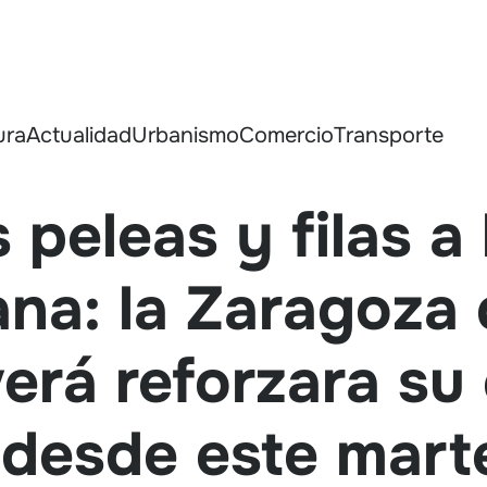
ura
Actualidad
Urbanismo
Comercio
Transporte
 peleas y filas a
ana: la Zaragoza
erá reforzara su
 desde este mart