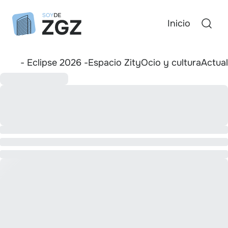
Inicio
- Eclipse 2026 -
Espacio Zity
Ocio y cultura
Actua