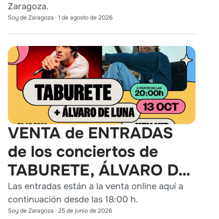
Zaragoza.
Soy de Zaragoza
·
1 de agosto de 2026
VENTA de ENTRADAS
de los conciertos de
TABURETE, ÁLVARO DE
LUNA y HEY KID en
Las entradas están a la venta online aquí a
continuación desde las 18:00 h.
Zaragoza
Soy de Zaragoza
·
25 de junio de 2026